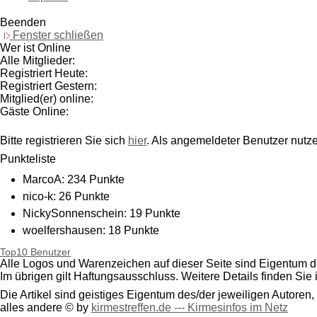
Beenden
Fenster schließen
Wer ist Online
Alle Mitglieder:
Registriert Heute:
Registriert Gestern:
Mitglied(er) online:
Gäste Online:
Bitte registrieren Sie sich
hier
. Als angemeldeter Benutzer nutz
Punkteliste
MarcoA: 234 Punkte
nico-k: 26 Punkte
NickySonnenschein: 19 Punkte
woelfershausen: 18 Punkte
EnricoM: 17 Punkte
Top10 Benutzer
Alle Logos und Warenzeichen auf dieser Seite sind Eigentum de
Heyy: 14 Punkte
Im übrigen gilt Haftungsausschluss. Weitere Details finden Sie
klaus: 13 Punkte
Die Artikel sind geistiges Eigentum des/der jeweiligen Autoren,
Wolfgang_Herr: 9 Punkte
alles andere © by
kirmestreffen.de --- Kirmesinfos im Netz
nadjamaus: 8 Punkte