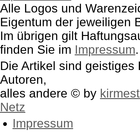
Alle Logos und Warenzeic
EnricoM: 17 Punkte
Eigentum der jeweiligen B
Heyy: 14 Punkte
Im übrigen gilt Haftungsa
klaus: 13 Punkte
finden Sie im
Impressum
.
Wolfgang_Herr: 9 Punk
nadjamaus: 8 Punkte
Die Artikel sind geistige
GierstaedterTraditionsv
Autoren,
alles andere © by
kirmest
Netz
Impressum