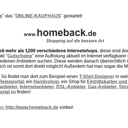
e
" das "
ONLINE-KAUFHAUS
" gestartet!
eit mehr als 1200 verschiedene Internetshops
, diese sind do
kt "
Gutscheine
" eine Auflistung aktuell im Internet verfügbarer
n Anbietern suchen. Diese werden danach übersichtlich in e
ich ist somit dort direkt möglich! Außerdem hat man sogar die M
! So findet man dort zum Beispiel einen
T-Shirt Designer
in wel
Reiseportal
, ein
Handyshop
, ein Shop für
Eintrittskarten und
anbieter
,
Internetanbieter
,
DSL-Anbieter
,
Gas-Anbieter
,
Str
ortal
zu finden!
ter
http://www.homeback.de
vorbei!