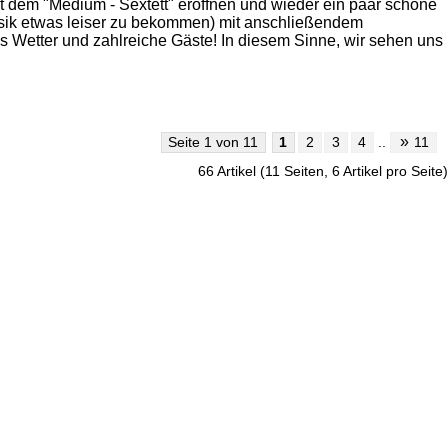
dem "Medium - Sextett" eröffnen und wieder ein paar schöne
usik etwas leiser zu bekommen) mit anschließendem
 Wetter und zahlreiche Gäste! In diesem Sinne, wir sehen uns
»
Seite 1 von 11
1
2
3
4
..
11
66 Artikel (11 Seiten, 6 Artikel pro Seite)