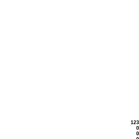
123
0
0