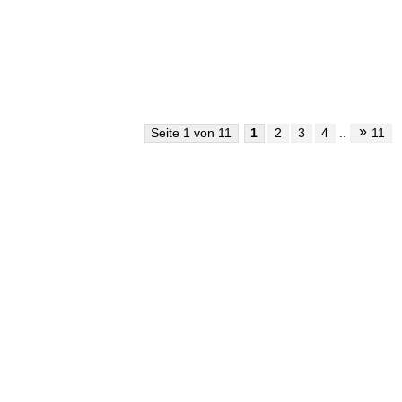
»
Seite 1 von 11
1
2
3
4
..
11