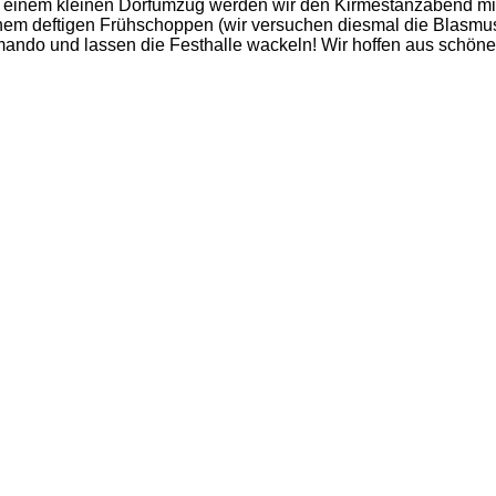
inem kleinen Dorfumzug werden wir den Kirmestanzabend mit 
einem deftigen Frühschoppen (wir versuchen diesmal die Blasm
ndo und lassen die Festhalle wackeln! Wir hoffen aus schönes