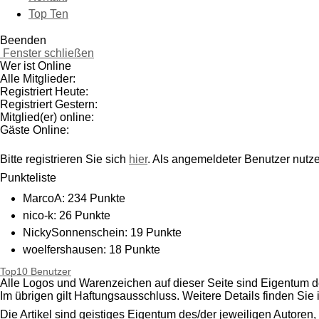
Top Ten
Beenden
Fenster schließen
Wer ist Online
Alle Mitglieder:
Registriert Heute:
Registriert Gestern:
Mitglied(er) online:
Gäste Online:
Bitte registrieren Sie sich
hier
. Als angemeldeter Benutzer nutz
Punkteliste
MarcoA: 234 Punkte
nico-k: 26 Punkte
NickySonnenschein: 19 Punkte
woelfershausen: 18 Punkte
EnricoM: 17 Punkte
Top10 Benutzer
Alle Logos und Warenzeichen auf dieser Seite sind Eigentum de
Heyy: 14 Punkte
Im übrigen gilt Haftungsausschluss. Weitere Details finden Sie
klaus: 13 Punkte
Die Artikel sind geistiges Eigentum des/der jeweiligen Autoren,
Wolfgang_Herr: 9 Punkte