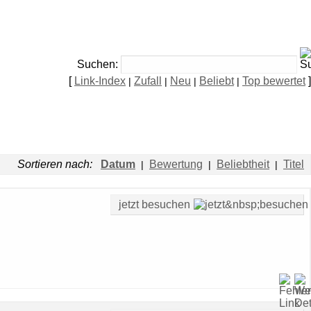
Suchen:
[
Link-Index
Zufall
Neu
Beliebt
Top bewertet
]
|
|
|
|
Sortieren nach:
Datum
Bewertung
Beliebtheit
Titel
|
|
|
jetzt besuchen