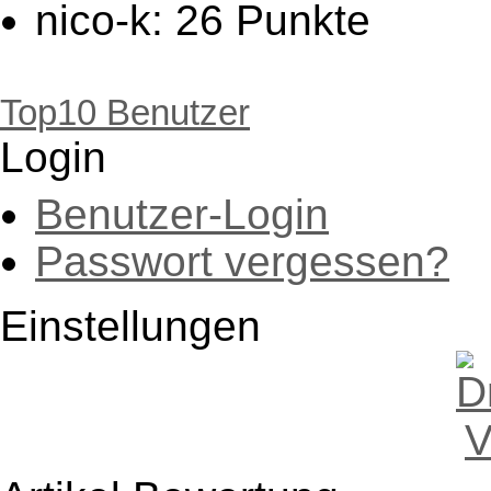
nico-k: 26 Punkte
NickySonnenschein: 19
woelfershausen: 18 Pu
Top10 Benutzer
Login
EnricoM: 17 Punkte
Heyy: 14 Punkte
Benutzer-Login
klaus: 13 Punkte
Passwort vergessen?
Wolfgang_Herr: 9 Punk
Einstellungen
nadjamaus: 8 Punkte
GierstaedterTraditionsv