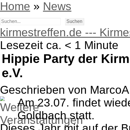
Home
»
News
kirmestreffen.de --- Kirm
Lesezeit ca. < 1 Minute
Hippie Party der Kir
e.V.
Geschrieben von Marco
Am 23.07. findet wiede
Goldbach statt.
Dieses Jahr mit auf der B