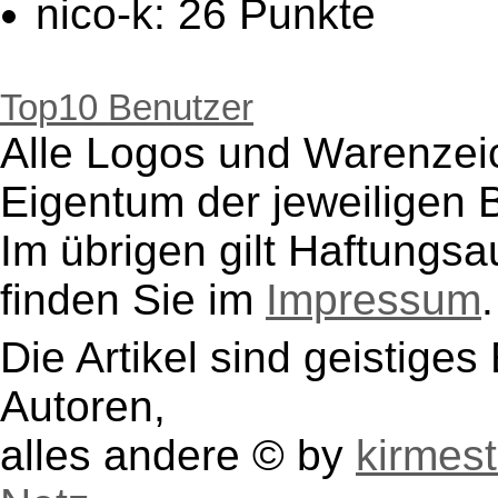
nico-k: 26 Punkte
NickySonnenschein: 19
woelfershausen: 18 Pu
Top10 Benutzer
Alle Logos und Warenzeic
EnricoM: 17 Punkte
Eigentum der jeweiligen B
Heyy: 14 Punkte
Im übrigen gilt Haftungsa
klaus: 13 Punkte
finden Sie im
Impressum
.
Wolfgang_Herr: 9 Punk
nadjamaus: 8 Punkte
Die Artikel sind geistige
GierstaedterTraditionsv
Autoren,
alles andere © by
kirmest