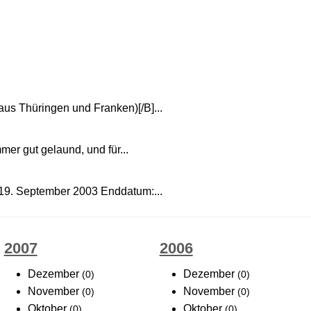
s Thüringen und Franken)[/B]...
mer gut gelaund, und für...
 19. September 2003 Enddatum:...
2007
2006
Dezember
Dezember
(0)
(0)
November
November
(0)
(0)
Oktober
Oktober
(0)
(0)