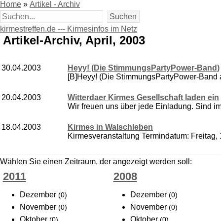
Home
»
Artikel - Archiv
kirmestreffen.de --- Kirmesinfos im Netz
Artikel-Archiv, April, 2003
30.04.2003
Heyy! (Die StimmungsPartyPower-Band)
[B]Heyy! (Die StimmungsPartyPower-Band au
20.04.2003
Witterdaer Kirmes Gesellschaft laden ein
Wir freuen uns über jede Einladung. Sind im
18.04.2003
Kirmes in Walschleben
Kirmesveranstaltung Termindatum: Freitag,
Wählen Sie einen Zeitraum, der angezeigt werden soll:
2011
2008
Dezember
Dezember
(0)
(0)
November
November
(0)
(0)
Oktober
Oktober
(0)
(0)