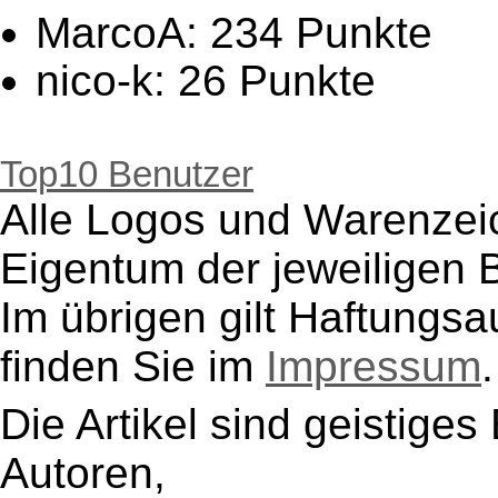
MarcoA: 234 Punkte
nico-k: 26 Punkte
NickySonnenschein: 19
woelfershausen: 18 Pu
Top10 Benutzer
Alle Logos und Warenzeic
EnricoM: 17 Punkte
Eigentum der jeweiligen B
Heyy: 14 Punkte
Im übrigen gilt Haftungsa
klaus: 13 Punkte
finden Sie im
Impressum
.
Wolfgang_Herr: 9 Punk
nadjamaus: 8 Punkte
Die Artikel sind geistige
GierstaedterTraditionsv
Autoren,